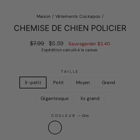
Maison
/
Vêtements Cockapoo
/
CHEMISE DE CHIEN POLICIER
Prix
Prix
$7.99
$5.59
Sauvegarder
$2.40
Expédition
calculé à la caisse.
régulier
de
vente
TAILLE
X-petit
Petit
Moyen
Grand
Gigantesque
Xx grand
COULEUR
—
Gris