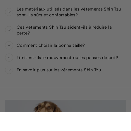
Les matériaux utilisés dans les vêtements Shih Tzu
sont-ils sûrs et confortables?
Ces vêtements Shih Tzu aident-ils à réduire la
perte?
Comment choisir la bonne taille?
Limitent-ils le mouvement ou les pauses de pot?
En savoir plus sur les vêtements Shih Tzu.