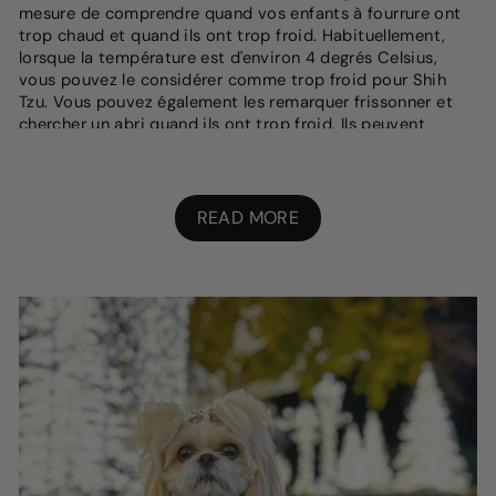
mesure de comprendre quand vos enfants à fourrure ont
trop chaud et quand ils ont trop froid. Habituellement,
lorsque la température est d'environ 4 degrés Celsius,
vous pouvez le considérer comme trop froid pour Shih
Tzu. Vous pouvez également les remarquer frissonner et
chercher un abri quand ils ont trop froid. Ils peuvent
également faire une posture voûtée avec une queue
raccrochée. D'autre part, si votre chien a trop chaud, vous
pouvez le trouver haletant rapidement ou ayant des
langues et des gencives rouge vif. Une salive épaisse et
READ MORE
collante est un autre indicateur que votre chien a trop
chaud.
À QUOI DEVRIEZ-VOUS FAIRE
ATTENTION LORSQUE VOUS ACHETEZ
DES VÊTEMENTS POUR CHIOTS SHIH
TZU?
Lors de l'achat des meilleurs vêtements de chiot Shih tzu,
le plus important, vous devez faire attention au confort.