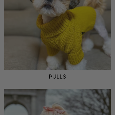
Observez le langage corporel de votre chien pour savoir
s'il est heureux ou non.
Faites ici pour considérer les règles de sécurité de base à
l'esprit
Évitez les vêtements qui couvrent la tête ou l'arrière de
votre chien
QUELLES SONT LES
CARACTÉRISTIQUES PHYSIQUES DE
LA PHYSIOLOGIE D'UN CHIEN?
PULLS
Si votre chien est satisfait des vêtements de chiot Shih
Tzu que vous avez choisis, il peut établir un contact visuel
avec vous. Ils peuvent même sortir de la joie. Vous
comprendrez à partir du langage corporel de votre chien
lui-même.
D'autre part, s'ils ne sont pas à l'aise dans les vêtements,