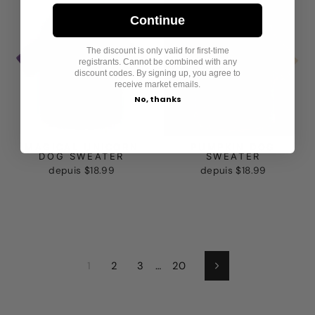
Continue
The discount is only valid for first-time
registrants. Cannot be combined with any
discount codes. By signing up, you agree to
receive market emails.
No, thanks
MAGICAL UNICORN
PUMPKIN DOG
DOG SWEATER
SWEATER
depuis
$18.99
depuis
$18.99
1
2
3
…
20
Suivant