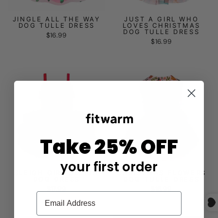
JINGLE ALL THE WAY
JUST A GIRL WHO
DOG TULLE DRESS
LOVES CHRISTMAS
DOG TULLE DRESS
$16.99
$16.99
Take 25% OFF
your first order
CHRISTMAS FLOWERS
SLEIGH GIRL SLEIGH
DOG TULLE DRESS
DOG DRESS
$16.99
$17.99