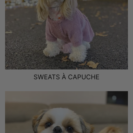
Vous devez vous assurer que votre chien est
suffisamment à l'aise et peut tout faire en portant ces
vêtements.
QUELS ACCESSOIRES PEUVENT ÊTRE
ASSORTIS À DES VÊTEMENTS POUR
CHIENS?
Avec les vêtements de chiot Shih tzu, vous pouvez aller
chercher des accessoires assortis tels que des pinces à
SWEATS À CAPUCHE
cheveux, des arcs, des cravates, des chaussures, des
colliers assortis, des chapeaux, etc.
Quelques conseils sur les vêtements
Lorsque vous prenez la mesure de votre chien, assurez-
vous de laisser des espaces à deux doigts, car parfois, les
chiens peuvent avoir besoin de taille.
Vérifiez toujours le matériel de vêtements avant de
choisir les vêtements parfaits pour votre chien.