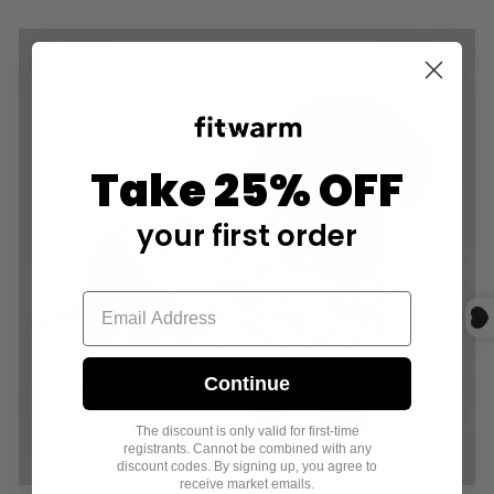
Take 25% OFF
your first order
ALL BOY DOG OUTFITS
Continue
The discount is only valid for first-time
registrants. Cannot be combined with any
discount codes. By signing up, you agree to
receive market emails.