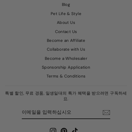
Blog
Pet Life & Style
About Us
Contact Us
Become an Affiliate
Collaborate with Us
Become a Wholesaler
Sponsorship Application
Terms & Conditions
특별 할인, 무료 경품, 일생일대의 특가 혜택을 받으려면 구독하세
요.
이
구
메
독
일
하
을
다
입
력
Instagram
Pinterest
TikTok