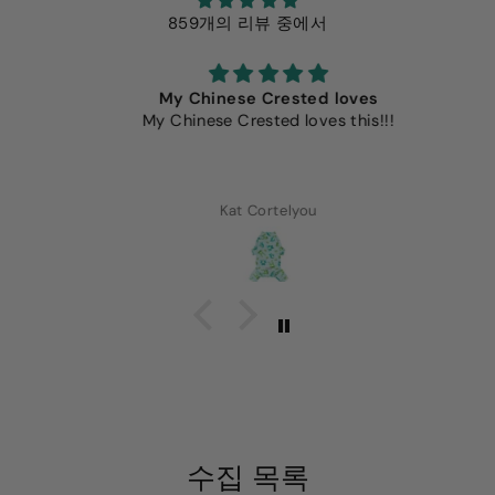
859개의 리뷰 중에서
My Chinese Crested loves
My Chinese Crested loves this!!!
Kat Cortelyou
수집 목록