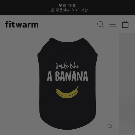
콘
무료 배송
텐
모든 주문에서 $ 32 이상
슬
츠
라
로
찾다
사이트 
카
이
건
드
너
쇼
뜁
를
니
일
다
시
중
지
하
십
시
오
닫
기