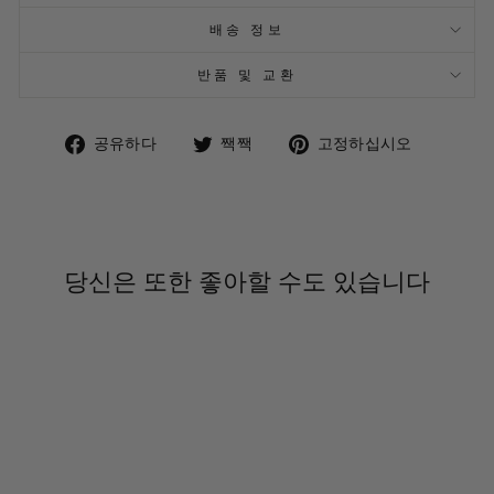
배송 정보
반품 및 교환
Facebook
트
Pinteres
공유하다
짹짹
고정하십시오
에
위
에
서
터
핀
공
에
유
서
하
트
십
윗
당신은 또한 좋아할 수도 있습니다
시
오