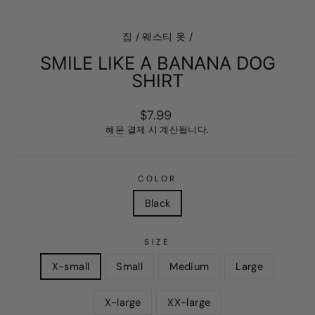
(ESC)
집
/
웨스티 옷
/
SMILE LIKE A BANANA DOG
SHIRT
정
$7.99
가
해운
결제 시 계산됩니다.
COLOR
Black
SIZE
X-small
Small
Medium
Large
X-large
XX-large