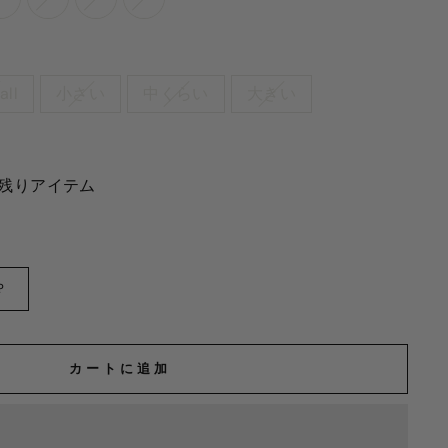
all
小さい
中くらい
大きい
2 残りアイテム
?
カートに追加