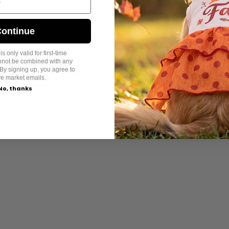
ontinue
s only valid for first-time
annot be combined with any
By signing up, you agree to
ve market emails.
No, thanks