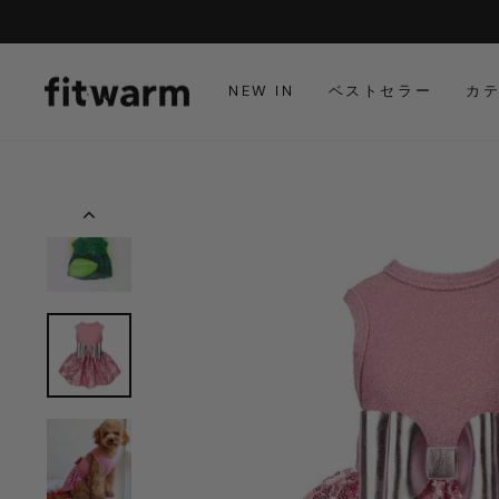
コ
ン
テ
ン
NEW IN
ベストセラー
カ
ツ
に
ス
キ
ッ
プ
し
ま
す