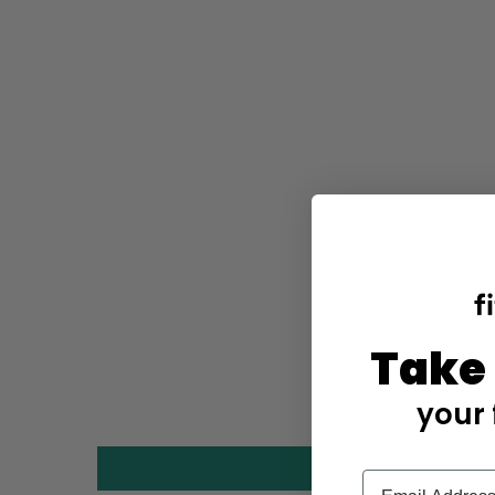
Take
your 