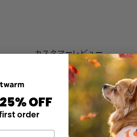
カスタマーレビュー
5つ星中5.00つ星
3件のレビューに基づく
3
0
 25% OFF
0
0
first order
0
レビューを書く