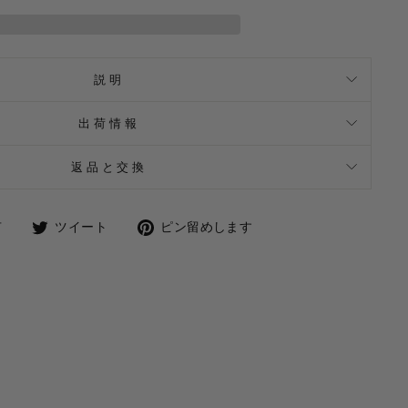
説明
出荷情報
返品と交換
Facebook
Twitter
Pinterest
有
ツイート
ピン留めします
で
で
に
共
ツ
ピ
有
イ
ン
し
ー
留
ま
ト
め
す