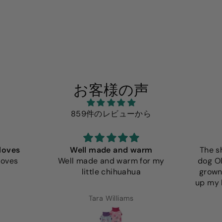
お客様の声
859件のレビューから
loves
Well made and warm
The s
loves
Well made and warm for my
dog Ol
little chihuahua
grown
up my l
Tara Williams