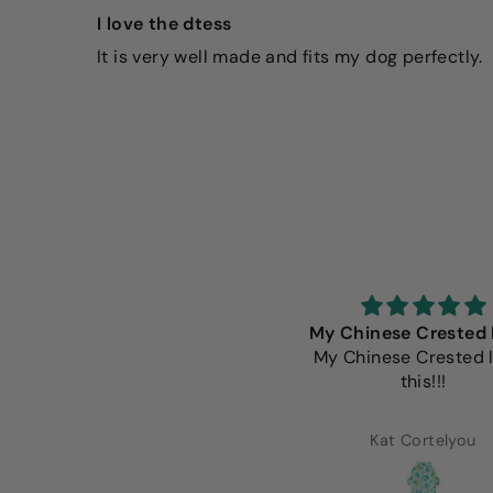
I love the dtess
It is very well made and fits my dog perfectly.
e Fitwarm shirts are always
My Chinese Crested 
the beat fit. Well made and
My Chinese Crested 
extremely adorable.
this!!!
Lorena Alcaraz
Kat Cortelyou