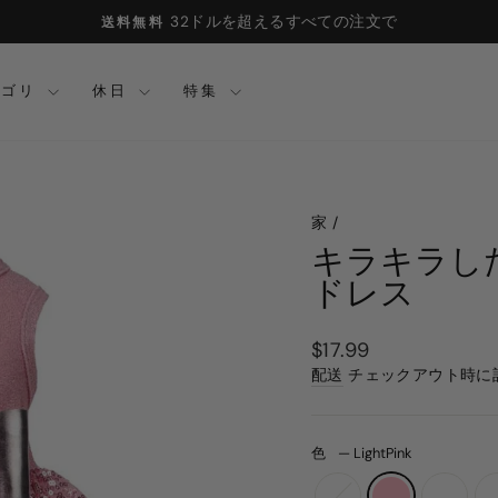
32ドルを超えるすべての注文で
送料無料
ス
ラ
テゴリ
休日
特集
イ
ド
シ
ョ
ー
を
家
/
一
キラキラし
時
ドレス
停
止
し
通
$17.99
ま
常
配送
チェックアウト時に
す
の
価
格
色
—
LightPink