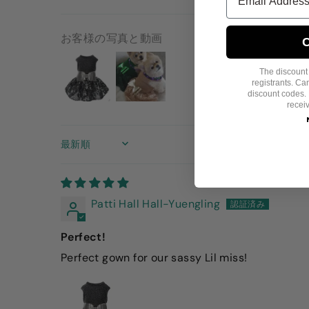
お客様の写真と動画
C
The discount i
registrants. C
discount codes. 
recei
SORT BY
Patti Hall Hall-Yuengling
Perfect!
Perfect gown for our sassy Lil miss!