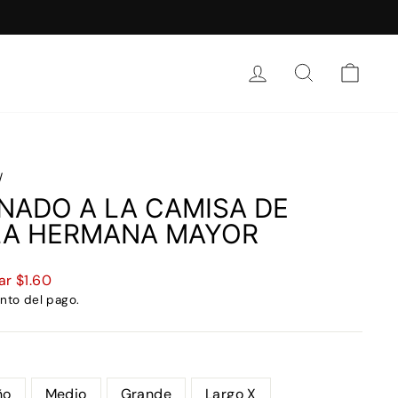
INICIAR SESIÓN
BUSCAR
CAR
/
ADO A LA CAMISA DE
LA HERMANA MAYOR
ar
$1.60
nto del pago.
ño
Medio
Grande
Largo X