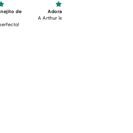
orable y funcional
Esta camiseta es monísima
ur le encanta su pijama.
de un material muy suave. 
mi perrito le encanta!
Lisa Tutty
Catalina