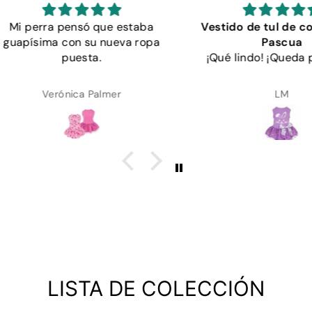
staba
Vestido de tul de conejito de
Ad
a ropa
Pascua
A Arth
¡Qué lindo! ¡Queda perfecto!
LM
LISTA DE COLECCIÓN