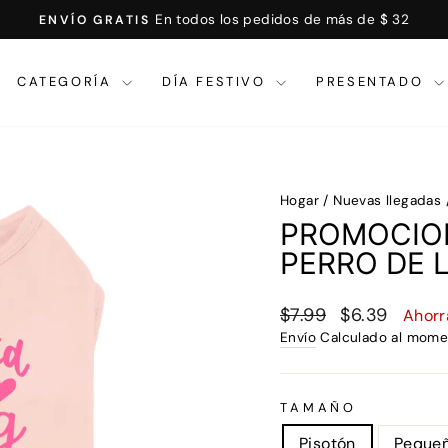
En todos los pedidos de más de $ 32
ENVÍO GRATIS
Presentación
de
CATEGORÍA
DÍA FESTIVO
PRESENTADO
diapositivas
de
pausa
Hogar
/
Nuevas llegadas
PROMOCION
PERRO DE 
Precio
Precio
$7.99
$6.39
Ahorr
regular
de
Envío
Calculado al mome
venta
TAMAÑO
Pisotón
Peque