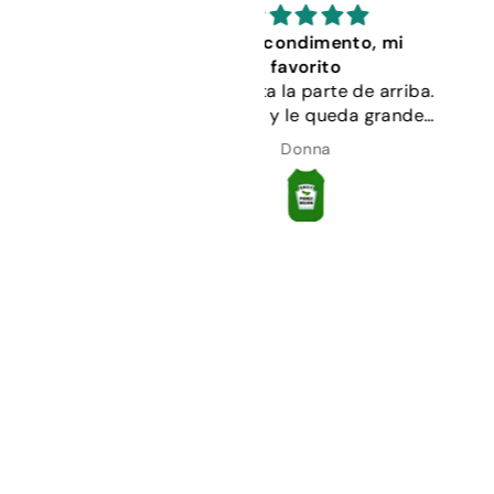
Dulce condimento, mi
Mi perra pensó que e
favorito
guapísima con su nuev
 encanta la parte de arriba.
puesta.
esa 9 kg y le queda grande.
iene un ligero estiramiento.
Donna
Verónica Palmer