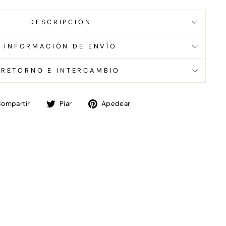
DESCRIPCIÓN
INFORMACIÓN DE ENVÍO
RETORNO E INTERCAMBIO
Compartir
Tweet
Pin
ompartir
Piar
Apedear
en
en
en
Facebook
Twitter
Pinterest