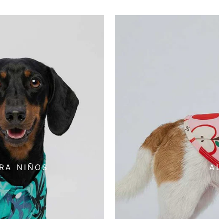
RA NIÑOS
A