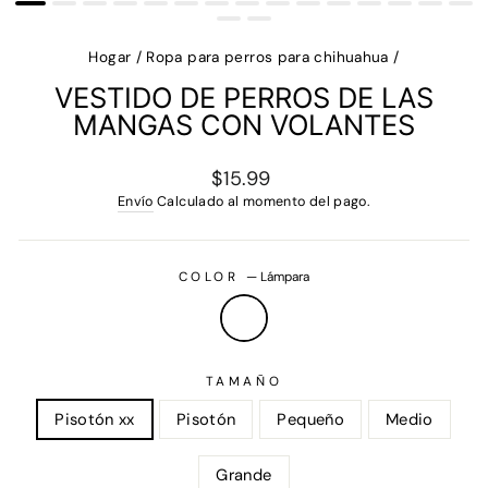
Hogar
/
Ropa para perros para chihuahua
/
VESTIDO DE PERROS DE LAS
MANGAS CON VOLANTES
Precio
$15.99
regular
Envío
Calculado al momento del pago.
COLOR
—
Lámpara
TAMAÑO
Pisotón xx
Pisotón
Pequeño
Medio
Grande