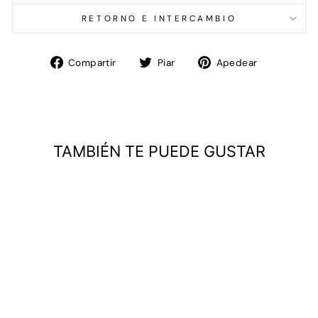
RETORNO E INTERCAMBIO
Compartir
Tweet
Pin
Compartir
Piar
Apedear
en
en
en
Facebook
Twitter
Pinterest
TAMBIÉN TE PUEDE GUSTAR
VESTIDO DE
PERROS DE LAS