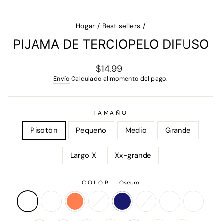
Hogar
/
Best sellers
/
PIJAMA DE TERCIOPELO DIFUSO
Precio
$14.99
regular
Envío
Calculado al momento del pago.
TAMAÑO
Pisotón
Pequeño
Medio
Grande
Largo X
Xx-grande
COLOR
—
Oscuro