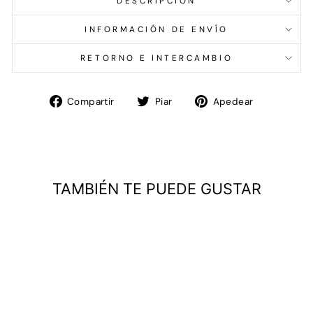
DESCRIPCIÓN
INFORMACIÓN DE ENVÍO
RETORNO E INTERCAMBIO
Compartir
Tweet
Pin
Compartir
Piar
Apedear
en
en
en
Facebook
Twitter
Pinterest
TAMBIÉN TE PUEDE GUSTAR