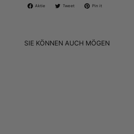
Auf
Tweet
Pin
Aktie
Tweet
Pin it
Facebook
auf
auf
teilen
Twitter
Pinterest
SIE KÖNNEN AUCH MÖGEN
ICH BIN PAPAS
LIEBLINGS -
HUNDEHEMD
aus
$7.99