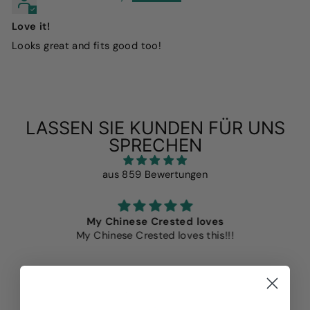
Love it!
Looks great and fits good too!
LASSEN SIE KUNDEN FÜR UNS
SPRECHEN
aus 859 Bewertungen
My Chinese Crested loves
My Chinese Crested loves this!!!
Kat Cortelyou