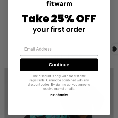
Take 25% OFF
your first order
SAMMELLISTE
Continue
The discount is only valid for first-time
registrants. Cannot be combined with any
discount codes. By signing up, you agree to
receive market emails.
No, thanks