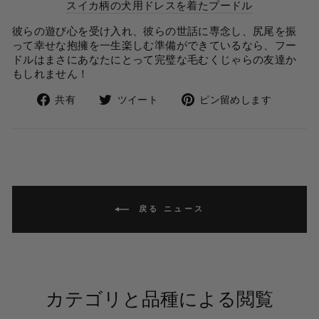
スイカ柄の犬用ドレスを着たプードル
彼らの遊び心を受け入れ、彼らの世話に専念し、尻尾を振
って幸せな抱擁を一生楽しむ準備ができているなら、フー
ドルはまさにあなたにとって完璧な毛むくじゃらの友達か
もしれません！
Facebook
Twitter
Pintere
共有
ツイート
ピン留めします
で
で
に
共
ツ
ピ
有
イ
ン
し
ー
留
ま
ト
め
す
戻る ニュース
カテゴリと品種による閲覧