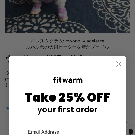
インスタグラム: moonoliviaceleste
ふわふわの犬用セーターを着たプードル
ウードルの世話の仕方
ウードルを飼うには責任が伴いますが、適切な世話をすれ
ば、ウードルは幸せで、健康で、愛情に満ちた犬になるで
しょう。
Take 25% OFF
your first order
🐾 グルーミングのニーズ
毛玉やもつれを防ぐために、週に 3 ～ 4 回ブラッシン
グしてください。