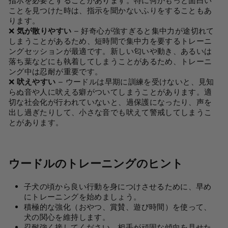
指示を必要とすることがあります。特に何かもっと面白い
ことを見つけた時は、指示を聞かないふりをすることもあ
ります。
❌
気が散りやすい
– 好奇心が強すぎると集中力が途切れて
しまうことがあるため、短時間で集中力を要するトレーニ
ングセッションが最適です。新しい匂いや動き、あるいは
落ち葉などにも執着してしまうことがあるため、トレーニ
ング中は忍耐が重要です。
❌
吠えやすい
– ウードルは早期に訓練を受けないと、見知
らぬ音や人に吠える癖がついてしまうことがあります。適
切な社会化が行われていないと、過保護になったり、声を
出し過ぎたりして、小さな音でも吠えて警戒してしまうこ
とがあります。
ウードルのトレーニングのヒント
子犬の頃から良い行動を身につけさせるために、早め
にトレーニングを始めましょう。
積極的な強化（おやつ、賞賛、遊び時間）を使って、
犬の関心を維持します。
忍耐強く接してください。相手が頑固な傾向を見せた