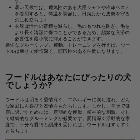
す。
暑い天候では、通気性のある犬用シャツや冷却ベスト
を着用すると、体温を調節し、日焼けから皮膚を守る
のに役立ちます。
衣服は汚れの蓄積を減らし、毛のもつれを防ぎ、毛を
より長く清潔に保つことができるため、頻繁な入浴の
必要性を最小限に抑えることができます。
適切なグルーミング、運動、トレーニングを行えば、ウー
ドルは幸せで愛情深く、順応性のある仲間になります。
フードルはあなたにぴったりの犬
でしょうか?
ウードルは明るく愛情深く、エネルギーに満ち溢れ、どん
な家庭にも喜びと友情をもたらします。しかし、幸せで健
康に過ごすためには、定期的な運動、精神的な刺激、そし
て継続的なグルーミングが必要です。愛情深く活動的な家
庭で、十分な愛情と訓練を受ければ、ウードルはすくすく
と育ちます。