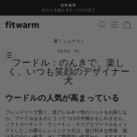
コ
送料無料
ン
32ドルを超えるすべての注文で
ス
テ
ラ
ン
検索
サイト
カ
イ
ツ
ド
に
シ
ス
家
/
ニュース
/
ョ
キ
ー
ッ
％b％d、％y
を
プ
フードル：のんきで、楽し
一
し
時
く、いつも笑顔のデザイナー
ま
停
す
犬
止
し
ま
ウードルの人気が高まっている
す
フレンドリーで賢く、低アレルギー性のペットをお探しな
ら、フードルはまさにうってつけの犬種かもしれません。
ソフトコーテッド・ウィートン・テリアとプードルをミッ
クスしたこの愛らしいミックス犬は、遊び好きな性格、抜
け毛の少ない被毛、そして愛情深い性質から、ますます人