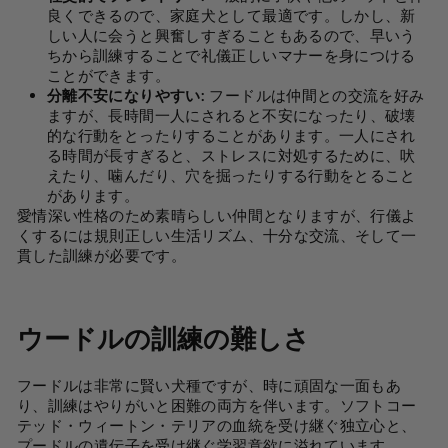
良くできるので、家庭犬として最適です。しかし、新
しい人に会うと興奮しすぎることもあるので、早いう
ちから訓練することで礼儀正しいマナーを身につける
ことができます。
分離不安になりやすい:
フードルは仲間との交流を好み
ますが、長時間一人にされると不安になったり、破壊
的な行動をとったりすることがあります。一人にされ
る時間が長すぎると、ストレスに対処するために、吠
えたり、噛んだり、穴を掘ったりする行動をとること
があります。
愛情深い性格のため素晴らしい仲間となりますが、行儀よ
くするには規則正しい生活リズム、十分な交流、そして一
貫した訓練が必要です。
ウードルの訓練の難しさ
フードルは非常に賢い犬種ですが、時に頑固な一面もあ
り、訓練はやりがいと困難の両方を伴います。ソフトコー
テッド・ウィートン・テリアの血統を受け継ぐ独立心と、
プードルの遺伝子を受け継ぐ学習意欲に溢れています。