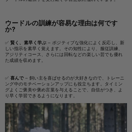
ウードルの訓練が容易な理由は何です
か?
✅
賢く、素早く学ぶ
– ポジティブな強化によく反応し、新
しい指示を素早く覚えます。その知性により、服従訓練、
アジリティコース、さらには回転などの楽しい芸でも優れ
た成績を収めます。
✅
喜んで
– 飼い主を喜ばせるのが大好きなので、トレーニ
ング中のモチベーションアップにも役立ちます。タイミン
グよくご褒美や褒め言葉を与えることで、自信がつき、よ
り早く学習できるようになります。