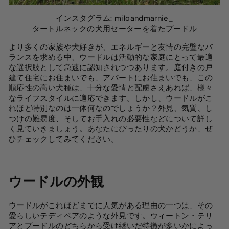
インスタグラム: miloandmarnie_
タートルネックの犬用セーターを着たプードル
より多くの家族や犬好きが、エネルギーと友情の完璧なバ
ランスを求める中、ウードルは活動的な家庭にとって最適
な選択肢として急速に認知されつつあります。庭付きの戸
建て住宅にお住まいでも、アパートにお住まいでも、この
順応性の高い犬種は、十分な愛情と配慮さえあれば、様々
なライフスタイルに適応できます。しかし、ウードルがこ
れほど特別なのは一体何なのでしょうか？外見、気質、し
つけの難易度、そしてお手入れの必要性などについて詳し
く見ていきましょう。あなたにぴったりの犬かどうか、ぜ
ひチェックしてみてください。
ウードルの外観
ウードルがこれほどまでに人気がある理由の一つは、その
愛らしいテディベアのような外見です。ウィートン・テリ
アとプードルのどちらから受け継いだ特徴が多いかによっ