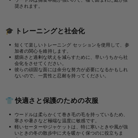
ウードルは捕食本能が強いので、柵で囲まれた庭が推
奨されます。
🎓 トレーニングと社会化
短くて楽しいトレーニング セッションを使用して、参
加者の関心を維持します。
臆病さと過剰な吠えを減らすために、早いうちから社
会化をさせてください。
彼らの頑固な面には余分な努力が必要になるかもしれ
ないので、一貫性と忍耐を持ってください。
👕 快適さと保護のための衣服
ウードルは柔らかくて巻き毛の毛を持っているため、
寒さや暑さなど極端な温度に敏感です。
軽いセーターやジャケットは、特に寒いときや風が強
いときの冬の散歩中に犬を暖かく保つのに役立ちま