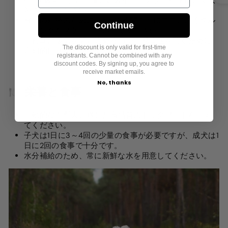
4～6 週間ごとに、優しい犬用シャンプーを使用して入
浴させてください。
被毛の維持のために、6～8 週間ごとにプロによるグル
Continue
ーミングをスケジュールしてください。
垂れ耳は湿気を閉じ込めるので、感染症を防ぐために
The discount is only valid for first-time
定期的に耳を掃除してください。
registrants. Cannot be combined with any
discount codes. By signing up, you agree to
receive market emails.
No, thanks
🍽️ 栄養と食事
活動的な中型犬に適した高品質のドッグフードを与え
てください。
子犬は1日に3～4回の少量の食事が必要ですが、成犬は1
日に2回の食事で十分です。
水分補給のため、常に新鮮な水を用意してください。