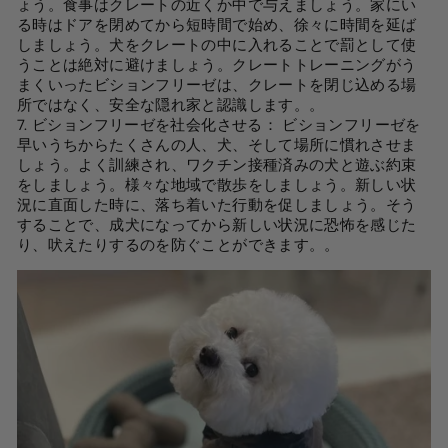
ょう。食事はクレートの近くか中で与えましょう。家にい
る時はドアを閉めてから短時間で始め、徐々に時間を延ば
しましょう。犬をクレートの中に入れることで罰として使
うことは絶対に避けましょう。クレートトレーニングがう
まくいったビションフリーゼは、クレートを閉じ込める場
所ではなく、安全な隠れ家と認識します。
。
7. ビションフリーゼを社会化させる
：
ビションフリーゼを
早いうちからたくさんの人、犬、そして場所に慣れさせま
しょう。よく訓練され、ワクチン接種済みの犬と遊ぶ約束
をしましょう。様々な地域で散歩をしましょう。新しい状
況に直面した時に、落ち着いた行動を促しましょう。そう
することで、成犬になってから新しい状況に恐怖を感じた
り、吠えたりするのを防ぐことができます。
。