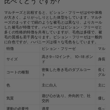
比べてどうですか?
マルチーズと比較すると、ビション・フリーゼはやや体格
が大きく、よりがっしりとした体型をしています。マルチ
ーズのまっすぐで絹のような被毛とは異なり、よりカール
した被毛が特徴です。ハバニーズはビション・フリーゼと
多くの性格的特徴を共有していますが、毛色は多様で、被
毛の質感も若干異なります。ビション・フリーゼは一般的
に白色ですが、ハバニーズは様々な毛色をしています。
特徴
ビション・フリーゼ
マルタ
高さ9～12インチ、
10
-1
8
ポン
サイズ
身長7
ド
密集した巻き毛のダブルコー
長くて
コートの種類
ト
グルコ
色
主に白人
主に白
遊び心があり、外向的で、社
気質
優しく
交的
運動の必要性
適度
低～中