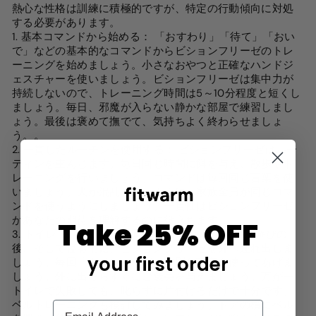
熱心な性格は訓練に積極的ですが、特定の行動傾向に対処
する必要があります。
1. 基本コマンドから始める
：
「おすわり」「待て」「おい
で」などの基本的なコマンドからビションフリーゼのトレ
ーニングを始めましょう。小さなおやつと正確なハンドジ
ェスチャーを使いましょう。ビションフリーゼは集中力が
持続しないので、トレーニング時間は5～10分程度と短くし
ましょう。毎日、邪魔が入らない静かな部屋で練習しまし
ょう。最後は褒めて撫でて、気持ちよく終わらせましょ
う。
。
2. 一貫したルーチンを使用する
：
ビションフリーゼはルー
ティンを重んじます。毎日同じ時間に餌を与え、散歩やト
レーニングを行いましょう。コマンドは毎回同じ言葉を使
いましょう。犬が混乱しないように、家族全員が同じコマ
ンドを使うようにしましょう。一貫性はビションフリーゼ
があなたの期待を理解するのに役立ちます
。
Take 25% OFF
3. トイレトレーニングに重点を置く
：
朝、食後、遊びの
後、そして寝る前に、ビションフリーゼを外へ連れ出しま
your first order
しょう。毎回「トイレ」などの特別な言葉を使ってあげま
しょう。外に出たらすぐにご褒美を与えましょう。万が一
トイレで失敗しても、叱らずに片付けるだけで十分です。
ベルトレーニングも検討してみましょう。ドアの横にベル