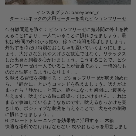
インスタグラム: baileybear_n
タートルネックの犬用セーターを着たビションフリーゼ
4. 分離問題を防ぐ
：
ビションフリーゼに短時間の外出を教
えることにより、一人でいることに慣れさせましょう。最
初は1分間の外出から始め、徐々に時間を延ばしましょう。
外出する時だけ特別なおもちゃを置いていくようにしまし
ょう。大げさな別れや大げさな歓迎ではなく、リラックス
した出発と到着を心がけましょう。こうすることで、ビシ
ョンフリーゼは一人でいることが普通であり、一時的なも
のだと理解するようになります。
。
5. 吠える習慣を抑制する
：
ビションフリーゼが吠え始めた
ら、「静かに」というコマンドを教えましょう。吠えが止
まったら「静かに」と言い、静かになった瞬間にご褒美を
与えます。吠えている時に怒鳴ってはいけません。これは
まるで参加しているようなものです。吠えるきっかけを突
き止め、ポジティブな刺激を与えることで、犬をその刺激
に慣れさせましょう。
。
6. クレートトレーニングを効果的に活用する
：
木箱
快適な場所でなければならない
枕やおもちゃを用意しまし