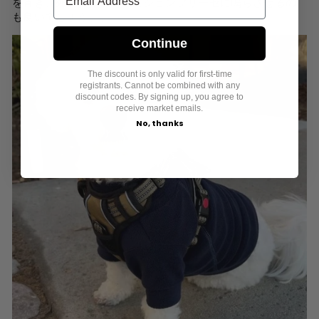
を置き、外に出たい時にビションフリーゼに鳴らさせるの
も良いでしょう。
。
Continue
The discount is only valid for first-time
registrants. Cannot be combined with any
discount codes. By signing up, you agree to
receive market emails.
No, thanks