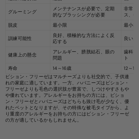
メンテナンスが必要で、定期
非常に
グルーミング
的なブラッシングが必要
ス、毎
脱皮
最小限
最小限
良好、積極的な方法によく反
訓練可能性
良いが
応する
アレルギー、膀胱結石、眼の
歯科疾
健康上の懸念
問題
ト
寿命
14～16歳
12～1
ビション・フリーゼはマルチーズよりも社交的で、子供連
れの家庭に適しています。一方、ハバニーズはビション・
フリーゼよりも毛色の選択肢が豊富で、しつけやすさもや
や優れています。アレルギーをお持ちの方には、ビショ
ン・フリーゼとハバニーズはどちらも抜け毛が少なく、優
れたペットとなりますが、その特殊な被毛タイプから、よ
り重度のアレルギーをお持ちの方にはビション・フリーゼ
の方が適しているかもしれません。