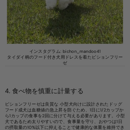
インスタグラム: bichon_mandoo41
タイダイ柄のフード付き犬用ドレスを着たビションフリー
ゼ
4.
食べ物を慎重に計量する
ビションフリーゼは良質な
小型犬向けに設計されたドッグ
フード
成犬は血糖値の急上昇を防ぐため、1日に1/2カップか
ら1カップの食事を2回に分けて与える必要があります。小型
犬であるため太りやすいので、食事量を守り、おやつは1日
の摂取量の10%以下に抑えることで健康的な体重を維持でき