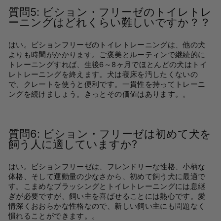
質問5:
ビション・フリーゼのトイレトレ
ーニングはどれくらい難しいですか？
？
はい。ビションフリーゼのトイレトレーニングは、他の犬
よりも時間がかかります。ご褒美とルーティンで継続的に
トレーニングすれば、生後6～8ヶ月でほとんどの犬はトイ
レトレーニングを終えます。犬は寝床を汚したくないの
で、クレートを使うと便利です。一貫性を持ってトレーニ
ングを続けましょう。きっとその価値はあります。
。
質問6:
ビション・フリーゼは初めて犬を
飼う人に適していますか?
はい。ビションフリーゼは、フレンドリーな性格、小柄な
体格、そして運動量の少なさから、初めて飼う犬に最適で
す。こまめなブラッシングとトイレトレーニングには息継
ぎが必要ですが、飼い主を喜ばせることには熱心です。愛
情深くおおらかな性格なので、新しい飼い主にも問題なく
慣れることができます。
。