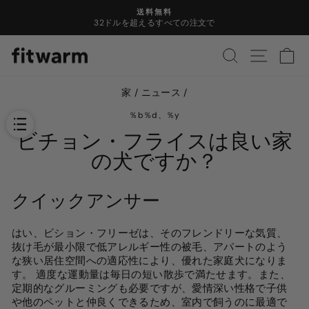
コ
送料無料
ン
32ドルを超えるすべての注文で
ス
テ
ラ
ン
検索
サイト
カ
イ
ツ
ド
に
シ
ス
家
/
ニュース
/
ョ
キ
ー
ッ
％b％d、％y
を
プ
ビチョン・フライスは良い家
一
し
時
の犬ですか？
ま
停
す
止
し
クイックアンサー
ま
す
はい、ビション・フリーゼは、そのフレンドリーな気質、
抜け毛が最小限で低アレルギー性の被毛、アパートのよう
な狭い居住空間への適応性により、優れた家庭犬になりま
す。
適度な運動量は毎日の短い散歩で満たせます。また、
定期的なグルーミングも必要ですが、愛情深い性格で子供
や他のペットと仲良くできるため、室内で飼うのに最適で