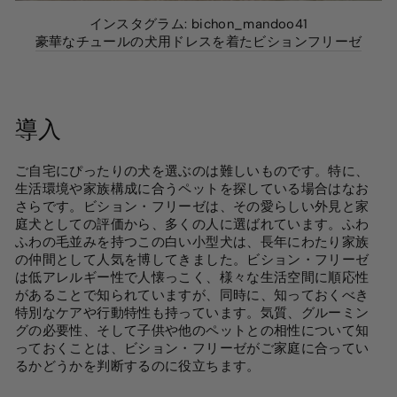
インスタグラム: bichon_mandoo41
豪華なチュールの犬用ドレスを着たビションフリーゼ
導入
ご自宅にぴったりの犬を選ぶのは難しいものです。特に、
生活環境や家族構成に合うペットを探している場合はなお
さらです。ビション・フリーゼは、その愛らしい外見と家
庭犬としての評価から、多くの人に選ばれています。ふわ
ふわの毛並みを持つこの白い小型犬は、長年にわたり家族
の仲間として人気を博してきました。ビション・フリーゼ
は低アレルギー性で人懐っこく、様々な生活空間に順応性
があることで知られていますが、同時に、知っておくべき
特別なケアや行動特性も持っています。気質、グルーミン
グの必要性、そして子供や他のペットとの相性について知
っておくことは、ビション・フリーゼがご家庭に合ってい
るかどうかを判断するのに役立ちます。