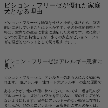
ビション・フリーゼが優れた家庭
犬となる理由
ビション・フリーゼは陽気な性格と小柄な体格から、室内
飼いに適していることは明らかです。その身体的特徴と性
格は、室内での生活に非常に適応した犬種です。次に挙げ
る5つの優れた特性こそが、多くの家庭がビション・フリー
ゼを理想的なペットとして飼う理由です。
。
ビション・フリーゼはアレルギー患者に
良い
ビション・フリーゼは、アレルギーのある人によく勧めら
れます。
低アレルギー性コート
犬アレルギーの主な原因で
あるフケが、他の犬種に比べて少ないのです。巻き毛のダ
ブルコートは、抜け毛やフケを閉じ込め、家の中に広がら
ないようにします。完全にアレルギーのない動物は存在し
ませんが、他の犬にアレルギー反応を起こす人の多くは、