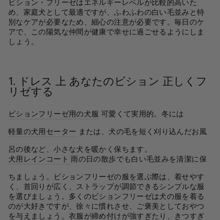
ビション・フリーゼはエネルギーレベルが比較的高いた
め、家庭犬として最適ですが、ふわふわの白い毛並みと特
別なケアが必要なため、細心の注意が必要です。毎日のケ
アで、この陽気な仲間が健康で幸せに過ごせるようにしま
しょう。
1.
ドレス
上
あなたのビション
正しくフ
リゼする
ビションフリーゼ用の犬服
可愛くて実用的。冬には
軽量の犬用セーター
または、犬の毛を短く刈り込んだお風
呂の後など、小さな犬を暖かく保ちます。
犬用レインコート
雨の日の散歩でも白い毛並みを清潔に保
ちましょう。ビションフリーゼの服を選ぶ際は、着せやす
く、首回りが広く、ストラップが調節できるシンプルな服
を選びましょう。多くのビションフリーゼは犬の服を着る
のが大好きですが、徐々に慣れさせ、ご褒美としておやつ
を与えましょう。衣服が締め付けが強すぎたり、きつすぎ