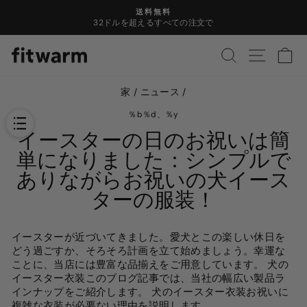
コ
送料無料
ン
32ドルを超えるすべての注文で
ス
テ
ラ
ン
検索
サイト
カ
イ
ツ
ド
に
シ
ス
家
/
ニュース
/
ョ
キ
ー
ッ
％b％d、％y
を
プ
イースターの日のお祝いは簡
一
し
時
単になりました：シンプルで
ま
停
す
ありながらお祝いの犬イース
止
し
ターの服装！
ま
す
イースターが近づいてきました。愛犬とこの楽しい休日を
どう過ごすか、そろそろ計画を立て始めましょう。幸運な
ことに、当店には豊富な品揃えをご用意しています。
犬の
イースター衣装
このブログ記事では、当社の幅広い製品ラ
インナップをご紹介します。
犬のイースター衣装
お祝いに
複雑な衣装が必要ない理由を説明します。