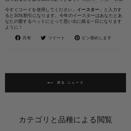
今すぐコードを使用してください」
イースター
」と入力す
ると30%割引になります。今年のイースターはあなたとあ
なたの愛するペットにとって思い出に残る一日になります
ように！
Facebook
Twitter
Pintere
共有
ツイート
ピン留めします
で
で
に
共
ツ
ピ
有
イ
ン
し
ー
留
ま
ト
め
す
戻る ニュース
カテゴリと品種による閲覧