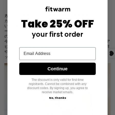
レースフローラルベルトドレス
カラフル
犬のイースター衣装：
喜びを表現する
Take 25% OFF
カラフルな衣服は喜びと楽観主義を表現します。また、暗
い冬の終わりと新しい生命の芽吹きを象徴しています。イ
ースターに明るく鮮やかな服を着ることは、この祝日とそ
your first order
の象徴性、そして伝統を祝う楽しい方法です。
今年のイースターは、Fitwarm Creative Tシャツで個性をア
ピールしましょう！全面にクリエイティブなVフォントと鮮
やかなカラーが映える、イースターにぴったりのスタイリ
ッシュで快適な一枚です。
Continue
The discount is only valid for first-time
registrants. Cannot be combined with any
discount codes. By signing up, you agree to
receive market emails.
No, thanks