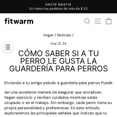
Saltar
ENVÍO GRATIS
al
En todos los pedidos de más de $ 32
Presentación
contenido
de
BUSCAR
NAVEGA
C
diapositivas
de
pausa
Hogar
/
Noticias
/
mar 21, 24
CÓMO SABER SI A TU
PERRO LE GUSTA LA
GUARDERÍA PARA PERROS
Enviando a tu amigo peludo a
guardería para perros
Puede
ser una excelente manera de asegurar que socialicen,
hagan ejercicio y reciban cuidados mientras estás
ocupado o en el trabajo. Sin embargo, cada perro tiene su
propia personalidad y preferencias. En este artículo,
exploraremos las principales señales que indican que tu